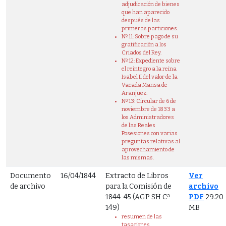
adjudicación de bienes
que han aparecido
después de las
primeras particiones.
Nº 11: Sobre pago de su
gratificación a los
Criados del Rey.
Nº 12: Expediente sobre
el reintegro a la reina
Isabel II del valor de la
Vacada Mansa de
Aranjuez.
Nº 13: Circular de 6 de
noviembre de 1833 a
los Administradores
de las Reales
Posesiones con varias
preguntas relativas al
aprovechamiento de
las mismas.
Documento
16/04/1844
Extracto de Libros
Ver
de archivo
para la Comisión de
archivo
1844-45 (AGP SH Cª
PDF
29.20
149)
MB
resumen de las
tasaciones