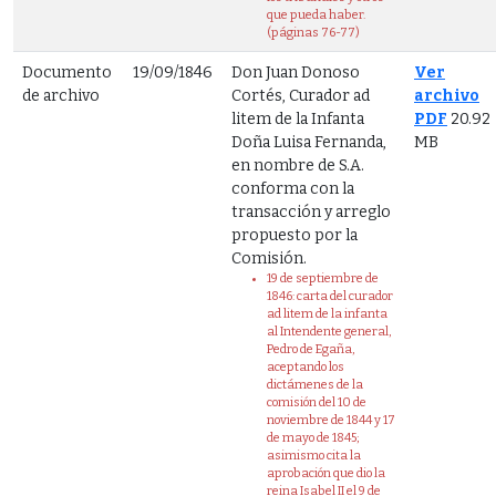
que pueda haber.
(páginas 76-77)
Documento
19/09/1846
Don Juan Donoso
Ver
de archivo
Cortés, Curador ad
archivo
litem de la Infanta
PDF
20.92
Doña Luisa Fernanda,
MB
en nombre de S.A.
conforma con la
transacción y arreglo
propuesto por la
Comisión.
19 de septiembre de
1846: carta del curador
ad litem de la infanta
al Intendente general,
Pedro de Egaña,
aceptando los
dictámenes de la
comisión del 10 de
noviembre de 1844 y 17
de mayo de 1845;
asimismo cita la
aprobación que dio la
reina Isabel II el 9 de