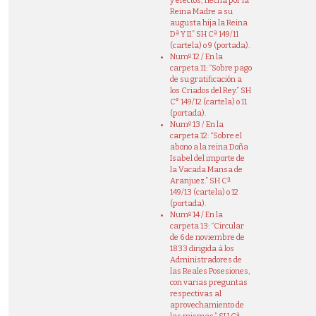
y efectos, hecha por la
Reina Madre a su
augusta hija la Reina
Dª Y II.” SH Cª 149/11
(cartela) o 9 (portada).
Numº 12 / En la
carpeta 11: “Sobre pago
de su gratificación a
los Criados del Rey.” SH
C° 149/12 (cartela) o 11
(portada).
Numº 13 / En la
carpeta 12: “Sobre el
abono a la reina Doña
Isabel del importe de
la Vacada Mansa de
Aranjuez.” SH Cª
149/13 (cartela) o 12
(portada).
Numº 14 / En la
carpeta 13: “Circular
de 6 de noviembre de
1833 dirigida á los
Administradores de
las Reales Posesiones,
con varias preguntas
respectivas al
aprovechamiento de