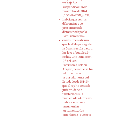
trabajo fue
suspendido el 16 de
noviembre de 1844
(COS-GAYÓN, p. 218).
habría que ver las
diferencias que
presenta con lo
dictaminado por la
Comisión en 1845.
en resumen afirma
que:1- el Mayorazgo de
la Corona está sujeto a
las leyes feudales.2-
no hay una Fundación
(¿?) del Real
Patrimonio, solo en
Aragón, pero que se ha
administrado
separadamente del
Estado desde 1814.3-
que el rey ha sentado
jurisprudencia
también es sus
propiedades.4- que no
había ejemplos a
seguir en las
testamentarías
anteriores.5- que esto