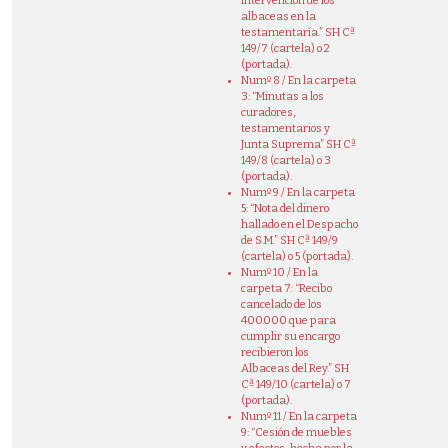
intervención de los
albaceas en la
testamentaría.” SH Cª
149/7 (cartela) o 2
(portada).
Numº 8 / En la carpeta
3: “Minutas a los
curadores,
testamentarios y
Junta Suprema” SH Cª
149/8 (cartela) o 3
(portada).
Numº 9 / En la carpeta
5: “Nota del dinero
hallado en el Despacho
de S.M.” SH Cª 149/9
(cartela) o 5 (portada).
Numº 10 / En la
carpeta 7: “Recibo
cancelado de los
400.000 que para
cumplir su encargo
recibieron los
Albaceas del Rey.” SH
Cª 149/10 (cartela) o 7
(portada).
Numº 11 / En la carpeta
9: “Cesión de muebles