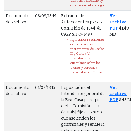
Comisión, disolución y
conclusión del encargo.
Documento
08/09/1844
Extracto de
Ver
de archivo
Antecedentes para la
archivo
Comisión de 1844-45
PDF
41.49
(AGP SH Cª 149)
MB
figuran los resúmenes
de bienes de los
testamentos de Carlos
III y Carlos IV,
inventarios y
cuestiones sobre los
bienes y derechos
heredados por Carlos
III.
Documento
01/02/1845
Exposición del
Ver
de archivo
Intendente general de
archivo
la Real Casa para que
PDF
8.48 
dicha Comisión [...la
de 1845] fije el tanto a
que ascienden los
gananciales y señale la
indemnización que