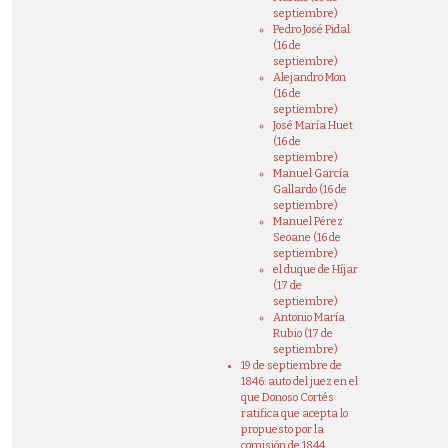
septiembre)
Pedro José Pidal
(16 de
septiembre)
Alejandro Mon
(16 de
septiembre)
José María Huet
(16 de
septiembre)
Manuel García
Gallardo (16 de
septiembre)
Manuel Pérez
Seoane (16 de
septiembre)
el duque de Híjar
(17 de
septiembre)
Antonio María
Rubio (17 de
septiembre)
19 de septiembre de
1846: auto del juez en el
que Donoso Cortés
ratifica que acepta lo
propuesto por la
comisión de 1844.