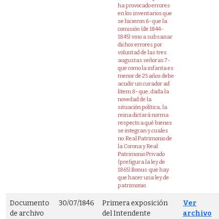
ha provocado errores
en los inventarios que
se hicieron.6- que la
comisión (de 1844-
1845) vino a subsanar
dichos errores por
voluntad de las tres
augustas señoras.7-
que como la infanta es
menor de 25 años debe
acudir un curador ad
litem.8- que, dada la
novedad de la
situación política, la
reina dictará norma
respecto a qué bienes
se integran y cuales
no: Real Patrimonio de
la Corona y Real
Patrimonio Privado
(prefigura la ley de
1865).Bonus: que hay
que hacer una ley de
patrimonio.
Documento
30/07/1846
Primera exposición
Ver
de archivo
del Intendente
archivo