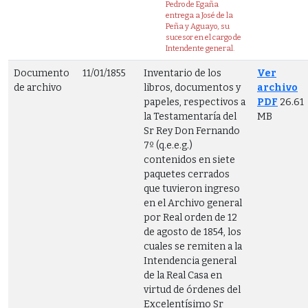
Pedro de Egaña
entrega a José de la
Peña y Aguayo, su
sucesor en el cargo de
Intendente general.
Documento
11/01/1855
Inventario de los
Ver
de archivo
libros, documentos y
archivo
papeles, respectivos a
PDF
26.61
la Testamentaría del
MB
Sr Rey Don Fernando
7º (q.e.e.g.)
contenidos en siete
paquetes cerrados
que tuvieron ingreso
en el Archivo general
por Real orden de 12
de agosto de 1854, los
cuales se remiten a la
Intendencia general
de la Real Casa en
virtud de órdenes del
Excelentísimo Sr