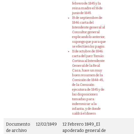
febrero de 1845 y la
reina madre el 16 de
junio de 1845.
19 de septiembre de
1846: carta del
Intendente general al
Consultor general
explicando lo anterior,
supongo que para que
se efectúen los pagos.
11 de octubre de 1846:
carta del juez Tomás
Cortina al Intendente
General de la Real
Casa, hace un muy
buen resumen de la
Comisión de 1844-45,
de la Comisión
ejecutora de 1845 y de
las disposiciones
tomadas para
indemnizar a la
infanta, y de donde
saldrá el dinero.
Documento
12/02/1849
12 Febrero 1849_El
de archivo
apoderado general de