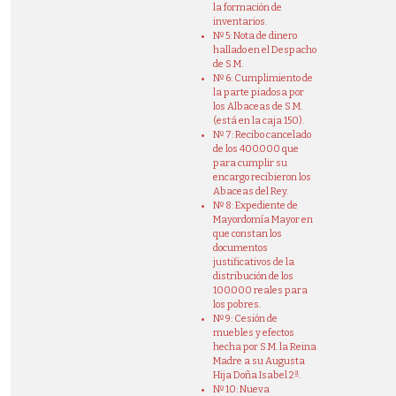
la formación de
inventarios.
Nº 5: Nota de dinero
hallado en el Despacho
de S.M.
Nº 6: Cumplimiento de
la parte piadosa por
los Albaceas de S.M.
(está en la caja 150).
Nº 7: Recibo cancelado
de los 400.000 que
para cumplir su
encargo recibieron los
Abaceas del Rey.
Nº 8: Expediente de
Mayordomía Mayor en
que constan los
documentos
justificativos de la
distribución de los
100.000 reales para
los pobres.
Nº 9: Cesión de
muebles y efectos
hecha por S.M. la Reina
Madre a su Augusta
Hija Doña Isabel 2ª.
Nº 10: Nueva