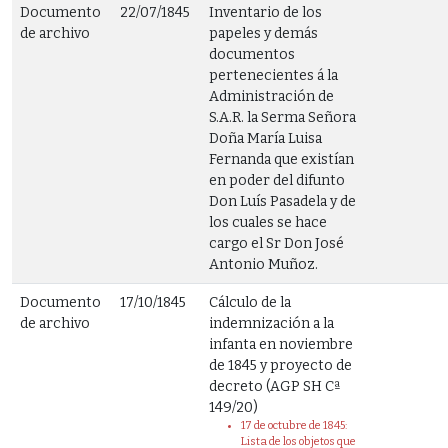
Documento
22/07/1845
Inventario de los
de archivo
papeles y demás
documentos
pertenecientes á la
Administración de
S.A.R. la Serma Señora
Doña María Luisa
Fernanda que existían
en poder del difunto
Don Luís Pasadela y de
los cuales se hace
cargo el Sr Don José
Antonio Muñoz.
Documento
17/10/1845
Cálculo de la
de archivo
indemnización a la
infanta en noviembre
de 1845 y proyecto de
decreto (AGP SH Cª
149/20)
17 de octubre de 1845:
Lista de los objetos que