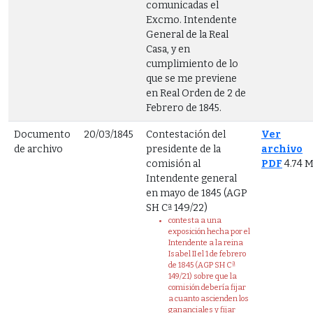
comunicadas el
Excmo. Intendente
General de la Real
Casa, y en
cumplimiento de lo
que se me previene
en Real Orden de 2 de
Febrero de 1845.
Documento
20/03/1845
Contestación del
Ver
de archivo
presidente de la
archivo
comisión al
PDF
4.74 
Intendente general
en mayo de 1845 (AGP
SH Cª 149/22)
contesta a una
exposición hecha por el
Intendente a la reina
Isabel II el 1 de febrero
de 1845 (AGP SH Cª
149/21) sobre que la
comisión debería fijar
a cuanto ascienden los
gananciales y fijar