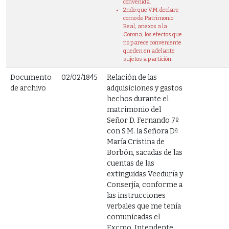
convenida.
2ndo: que V.M. declare
como de Patrimonio
Real, anexos a la
Corona, los efectos que
no parece conveniente
queden en adelante
sujetos a partición.
Documento
02/02/1845
Relación de las
de archivo
adquisiciones y gastos
hechos durante el
matrimonio del
Señor D. Fernando 7º
con S.M. la Señora Dª
María Cristina de
Borbón, sacadas de las
cuentas de las
extinguidas Veeduría y
Conserjía, conforme a
las instrucciones
verbales que me tenía
comunicadas el
Excmo. Intendente