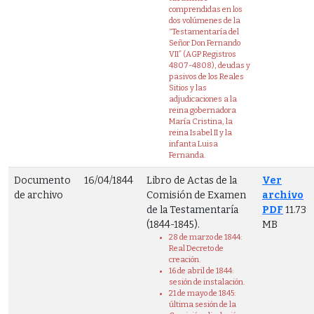
comprendidas en los
dos volúmenes de la
“Testamentaría del
Señor Don Fernando
VII” (AGP Registros
4807-4808), deudas y
pasivos de los Reales
Sitios y las
adjudicaciones a la
reina gobernadora
María Cristina, la
reina Isabel II y la
infanta Luisa
Fernanda.
Documento
16/04/1844
Libro de Actas de la
Ver
de archivo
Comisión de Examen
archivo
de la Testamentaría
PDF
11.73
(1844-1845).
MB
28 de marzo de 1844:
Real Decreto de
creación.
16 de abril de 1844:
sesión de instalación.
21 de mayo de 1845:
última sesión de la