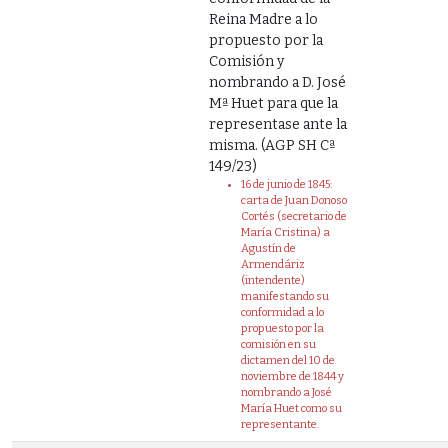
Reina Madre a lo
propuesto por la
Comisión y
nombrando a D. José
Mª Huet para que la
representase ante la
misma. (AGP SH Cª
149/23)
16 de junio de 1845:
carta de Juan Donoso
Cortés (secretario de
María Cristina) a
Agustín de
Armendáriz
(intendente)
manifestando su
conformidad a lo
propuesto por la
comisión en su
dictamen del 10 de
noviembre de 1844 y
nombrando a José
María Huet como su
representante.