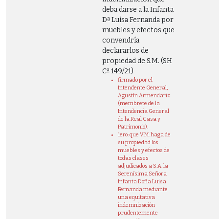
deba darse a la Infanta
Dª Luisa Fernanda por
muebles y efectos que
convendría
declararlos de
propiedad de S.M. (SH
Cª 149/21)
firmado por el
Intendente General,
Agustín Armendariz
(membrete de la
Intendencia General
de la Real Casa y
Patrimonio).
1ero: que V.M. haga de
su propiedad los
muebles y efectos de
todas clases
adjudicados a S.A. la
Serenísima Señora
Infanta Doña Luisa
Fernanda mediante
una equitativa
indemnización
prudentemente