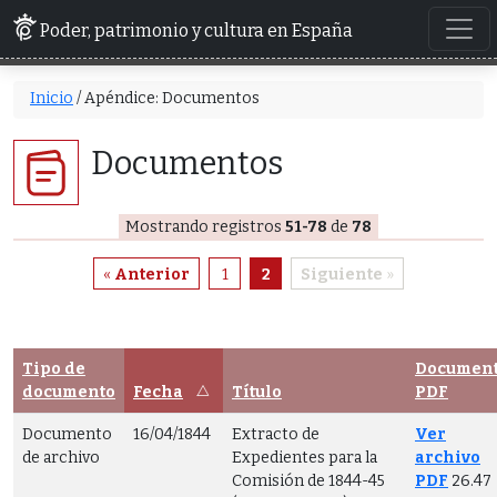
Poder, patrimonio y cultura en España
Inicio
/ Apéndice: Documentos
Documentos
Mostrando registros
51-78
de
78
«
Anterior
1
2
Siguiente
»
Tipo de
Documen
documento
Fecha
Título
PDF
Documento
16/04/1844
Extracto de
Ver
de archivo
Expedientes para la
archivo
Comisión de 1844-45
PDF
26.47