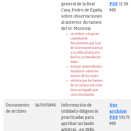
general de la Real
PDF
11.38
Casa, Pedro de Egaña,
MB
sobre observaciones
al anterior dictamen
del Sr. Monreal.
se refiere a la gran
cantidad de
documentos que hay
de la testamentaría y
a su dificultad para
leerlos y entenderlos
todos.
incluye antecedentes
históricos sobre los
bienes de los reyes.
afirma que los bienes
de la Corona son más
bien un legado que
una vinculación.
Documento
16/09/1846
Información de
Ver
de archivo
utilidad y diligencia
archivo
practicadas para
PDF
131.75
aprobar un laudo
MB
arbitral....en 1846.