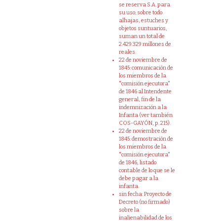
se reserva S.A. para
su uso; sobre todo
alhajas, estuches y
objetos suntuarios,
suman un total de
2.429.329 millones de
reales.
22 de noviembre de
1845: comunicación de
los miembros de la
"comisión ejecutora"
de 1846 al Intendente
general, fin de la
indemnización a la
Infanta (ver también
COS-GAYÓN, p. 215).
22 de noviembre de
1845: demostración de
los miembros de la
"comisión ejecutora"
de 1846, listado
contable de lo que se le
debe pagar a la
infanta.
sin fecha: Proyecto de
Decreto (no firmado)
sobre la
inalienabilidad de los