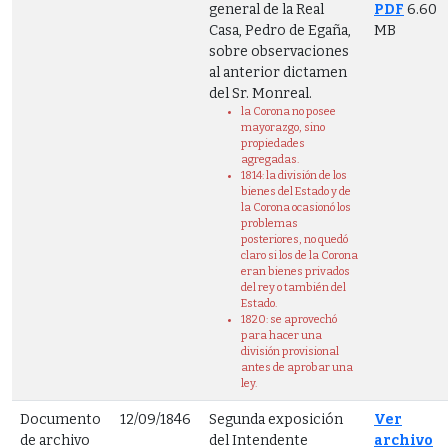
general de la Real
PDF
6.60
Casa, Pedro de Egaña,
MB
sobre observaciones
al anterior dictamen
del Sr. Monreal.
la Corona no posee
mayorazgo, sino
propiedades
agregadas.
1814: la división de los
bienes del Estado y de
la Corona ocasionó los
problemas
posteriores, no quedó
claro si los de la Corona
eran bienes privados
del rey o también del
Estado.
1820: se aprovechó
para hacer una
división provisional
antes de aprobar una
ley.
Documento
12/09/1846
Segunda exposición
Ver
de archivo
del Intendente
archivo