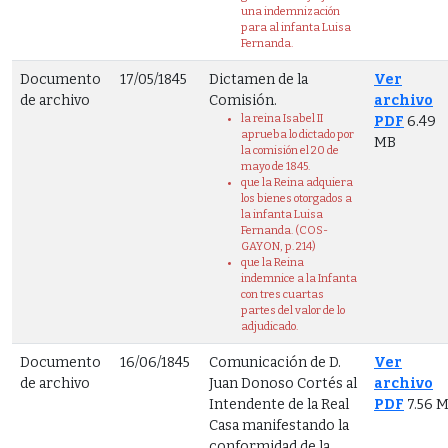
una indemnización
para al infanta Luisa
Fernanda.
Documento
17/05/1845
Dictamen de la
Ver
de archivo
Comisión.
archivo
la reina Isabel II
PDF
6.49
aprueba lo dictado por
MB
la comisión el 20 de
mayo de 1845.
que la Reina adquiera
los bienes otorgados a
la infanta Luisa
Fernanda. (COS-
GAYON, p. 214)
que la Reina
indemnice a la Infanta
con tres cuartas
partes del valor de lo
adjudicado.
Documento
16/06/1845
Comunicación de D.
Ver
de archivo
Juan Donoso Cortés al
archivo
Intendente de la Real
PDF
7.56 
Casa manifestando la
conformidad de la