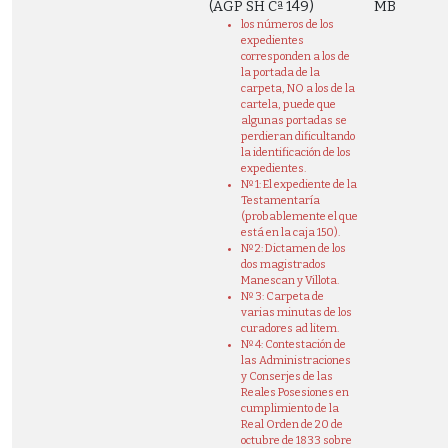
(AGP SH Cª 149)
MB
los números de los
expedientes
corresponden a los de
la portada de la
carpeta, NO a los de la
cartela, puede que
algunas portadas se
perdieran dificultando
la identificación de los
expedientes.
Nº 1: El expediente de la
Testamentaría
(probablemente el que
está en la caja 150).
Nº 2: Dictamen de los
dos magistrados
Manescan y Villota.
Nº 3: Carpeta de
varias minutas de los
curadores ad litem.
Nº 4: Contestación de
las Administraciones
y Conserjes de las
Reales Posesiones en
cumplimiento de la
Real Orden de 20 de
octubre de 1833 sobre