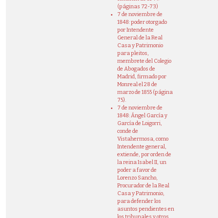
(páginas 72-73)
7 de noviembre de
1848: poder otorgado
por Intendente
General de la Real
Casa y Patrimonio
para pleitos,
membrete del Colegio
de Abogados de
Madrid, firmado por
Monreal el 28 de
marzo de 1855 (página
75).
7 de noviembre de
1848: Ángel García y
García de Loigorri,
conde de
Vistahermosa, como
Intendente general,
extiende, por orden de
la reina Isabel II, un
poder a favor de
Lorenzo Sancho,
Procurador de la Real
Casa y Patrimonio,
para defender los
asuntos pendientes en
los tribunales y otros