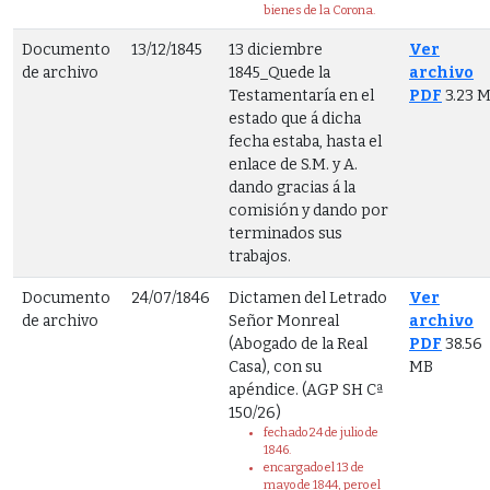
bienes de la Corona.
Documento
13/12/1845
13 diciembre
Ver
de archivo
1845_Quede la
archivo
Testamentaría en el
PDF
3.23 
estado que á dicha
fecha estaba, hasta el
enlace de S.M. y A.
dando gracias á la
comisión y dando por
terminados sus
trabajos.
Documento
24/07/1846
Dictamen del Letrado
Ver
de archivo
Señor Monreal
archivo
(Abogado de la Real
PDF
38.56
Casa), con su
MB
apéndice. (AGP SH Cª
150/26)
fechado 24 de julio de
1846.
encargado el 13 de
mayo de 1844, pero el