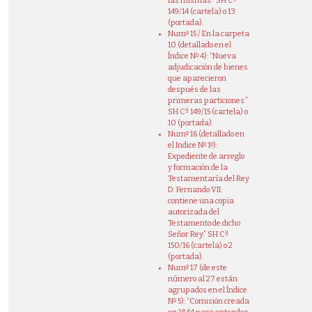
las mismas.” SH Cª
149/14 (cartela) o 13
(portada).
Numº 15 / En la carpeta
10 (detallado en el
Índice Nº 4): “Nueva
adjudicación de bienes
que aparecieron
después de las
primeras particiones.”
SH Cª 149/15 (cartela) o
10 (portada).
Numº 16 (detallado en
el Indice Nº 1º):
Expediente de arreglo
y formación de la
Testamentaría del Rey
D. Fernando VII:
contiene una copia
autorizada del
Testamento de dicho
Señor Rey.” SH Cª
150/16 (cartela) o 2
(portada).
Numº 17 (de este
número al 27 están
agrupados en el Índice
Nº 5): “Comisión creada