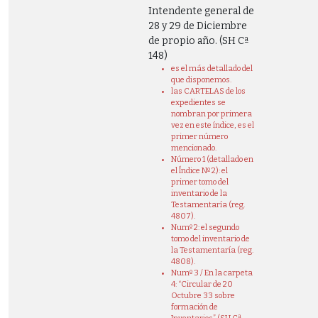
Intendente general de
28 y 29 de Diciembre
de propio año. (SH Cª
148)
es el más detallado del
que disponemos.
las CARTELAS de los
expedientes se
nombran por primera
vez en este índice, es el
primer número
mencionado.
Número 1 (detallado en
el Índice Nº 2): el
primer tomo del
inventario de la
Testamentaría (reg.
4807).
Numº 2: el segundo
tomo del inventario de
la Testamentaría (reg.
4808).
Numº 3 / En la carpeta
4: “Circular de 20
Octubre 33 sobre
formación de