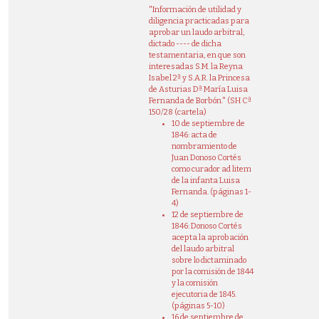
"Información de utilidad y
diligencia practicadas para
aprobar un laudo arbitral,
dictado ---- de dicha
testamentaria, en que son
interesadas S.M. la Reyna
Isabel 2ª y S.A.R. la Princesa
de Asturias Dª María Luisa
Fernanda de Borbón." (SH Cª
150/28 (cartela)
10 de septiembre de
1846: acta de
nombramiento de
Juan Donoso Cortés
como curador ad litem
de la infanta Luisa
Fernanda. (páginas 1-
4)
12 de septiembre de
1846: Donoso Cortés
acepta la aprobación
del laudo arbitral
sobre lo dictaminado
por la comisión de 1844
y la comisión
ejecutoria de 1845.
(páginas 5-10)
16 de septiembre de