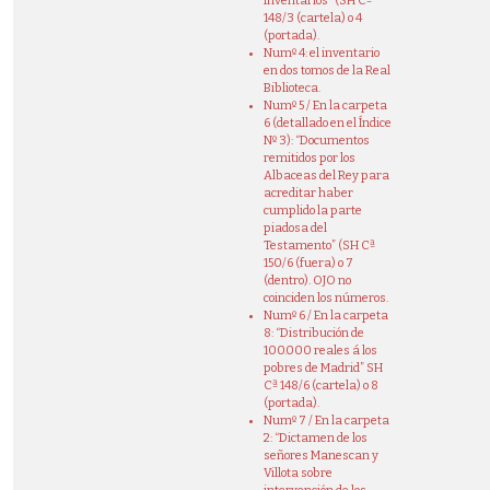
Inventarios” (SH Cª
148/3 (cartela) o 4
(portada).
Numº 4: el inventario
en dos tomos de la Real
Biblioteca.
Numº 5 / En la carpeta
6 (detallado en el Índice
Nº 3): “Documentos
remitidos por los
Albaceas del Rey para
acreditar haber
cumplido la parte
piadosa del
Testamento” (SH Cª
150/6 (fuera) o 7
(dentro). OJO no
coinciden los números.
Numº 6 / En la carpeta
8: “Distribución de
100.000 reales á los
pobres de Madrid” SH
Cª 148/6 (cartela) o 8
(portada).
Numº 7 / En la carpeta
2: “Dictamen de los
señores Manescan y
Villota sobre