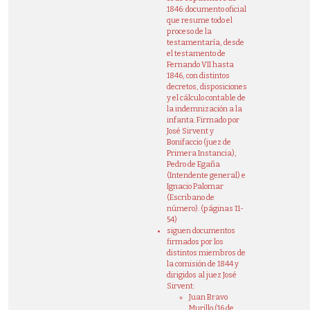
1846: documento oficial
que resume todo el
proceso de la
testamentaría, desde
el testamento de
Fernando VII hasta
1846, con distintos
decretos, disposiciones
y el cálculo contable de
la indemnización a la
infanta. Firmado por
José Sirvent y
Bonifaccio (juez de
Primera Instancia),
Pedro de Egaña
(Intendente general) e
Ignacio Palomar
(Escribano de
número). (páginas 11-
54)
siguen documentos
firmados por los
distintos miembros de
la comisión de 1844 y
dirigidos al juez José
Sirvent:
Juan Bravo
Murillo (16 de