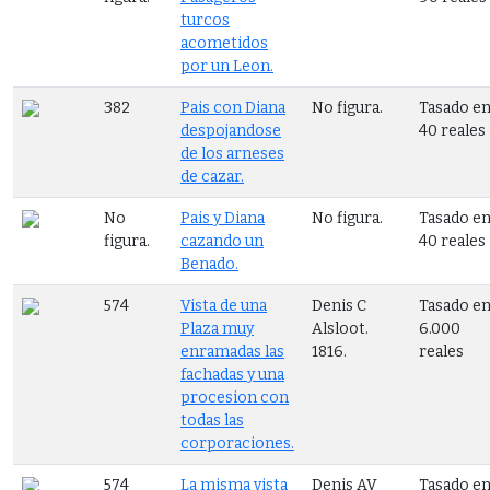
turcos
acometidos
por un Leon.
382
Pais con Diana
No figura.
Tasado e
despojandose
40 reales
de los arneses
de cazar.
No
Pais y Diana
No figura.
Tasado e
figura.
cazando un
40 reales
Benado.
574
Vista de una
Denis C
Tasado e
Plaza muy
Alsloot.
6.000
enramadas las
1816.
reales
fachadas y una
procesion con
todas las
corporaciones.
574
La misma vista
Denis AV
Tasado e