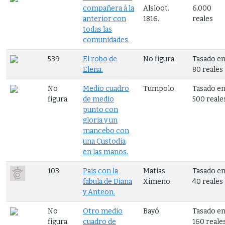
compañera á la
Alsloot.
6.000
anterior con
1816.
reales
todas las
comunidades.
539
El robo de
No figura.
Tasado e
Elena.
80 reales
No
Medio cuadro
Tumpolo.
Tasado e
figura.
de medio
500 reale
punto con
gloria y un
mancebo con
una Custodia
en las manos.
103
Pais con la
Matias
Tasado e
fabula de Diana
Ximeno.
40 reales
y Anteon.
No
Otro medio
Bayó.
Tasado e
figura.
cuadro de
160 reale