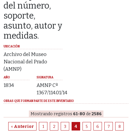
del número,
soporte,
asunto, autor y
medidas.
UBICACIÓN
Archivo del Museo
Nacional del Prado
(AMNP)
AÑO
SIGNATURA
1834
AMNP Cª
1367/114.01/14
OBRAS QUE FORMAN PARTE DE ESTE INVENTARIO
Mostrando registros
61-80
de
2586
«
Anterior
1
2
3
4
5
6
7
8