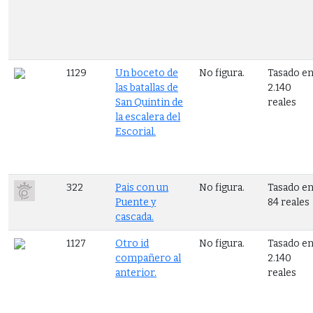
1129
Un boceto de
No figura.
Tasado e
las batallas de
2.140
San Quintin de
reales
la escalera del
Escorial.
322
Pais con un
No figura.
Tasado e
Puente y
84 reales
cascada.
1127
Otro id
No figura.
Tasado e
compañero al
2.140
anterior.
reales