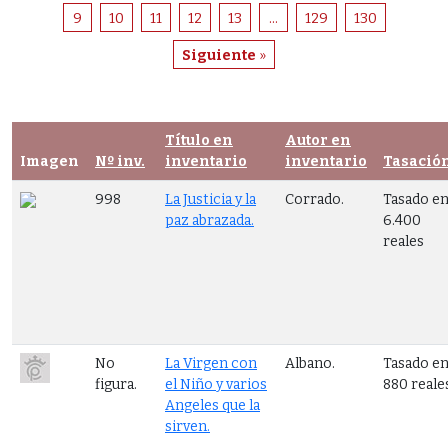
9
10
11
12
13
...
129
130
Siguiente
»
Título en
Autor en
Imagen
Nº inv.
inventario
inventario
Tasació
998
La Justicia y la
Corrado.
Tasado e
paz abrazada.
6.400
reales
No
La Virgen con
Albano.
Tasado e
figura.
el Niño y varios
880 reale
Angeles que la
sirven.