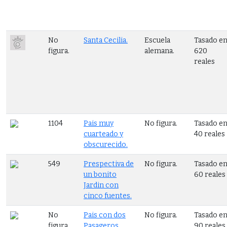
No
Santa Cecilia.
Escuela
Tasado e
figura.
alemana.
620
reales
1104
Pais muy
No figura.
Tasado e
cuarteado y
40 reales
obscurecido.
549
Prespectiva de
No figura.
Tasado e
un bonito
60 reales
Jardin con
cinco fuentes.
No
Pais con dos
No figura.
Tasado e
figura.
Pasageros
90 reales