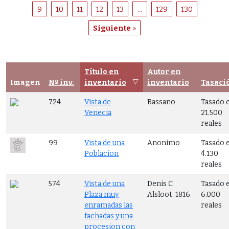
9
10
11
12
13
...
129
130
Siguiente
»
Título en
Autor en
Imagen
Nº inv.
inventario
inventario
Tasaci
724
Vista de
Bassano
Tasado 
Venecia
21.500
reales
99
Vista de una
Anonimo
Tasado 
Poblacion
4.130
reales
574
Vista de una
Denis C
Tasado 
Plaza muy
Alsloot. 1816.
6.000
enramadas las
reales
fachadas y una
procesion con