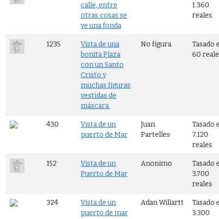
calle, entre
1.360
otras cosas se
reales
ve una fonda
1235
Vista de una
No figura.
Tasado 
bonita Plaza
60 real
con un Santo
Cristo y
muchas figuras
vestidas de
máscara.
430
Vista de un
Juan
Tasado 
puerto de Mar
Partelles
7.120
reales
152
Vista de un
Anonimo
Tasado 
Puerto de Mar
3.700
reales
324
Vista de un
Adan Willartt
Tasado 
puerto de mar
3.300