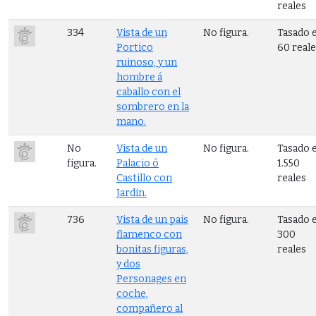
reales
334
Vista de un
No figura.
Tasado 
Portico
60 real
ruinoso, y un
hombre á
caballo con el
sombrero en la
mano.
No
Vista de un
No figura.
Tasado 
figura.
Palacio ó
1.550
Castillo con
reales
Jardin.
736
Vista de un pais
No figura.
Tasado 
flamenco con
300
bonitas figuras,
reales
y dos
Personages en
coche,
compañero al