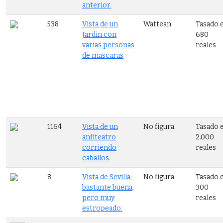
anterior.
538
Vista de un
Wattean
Tasado 
Jardin con
680
varias personas
reales
de mascaras
1164
Vista de un
No figura.
Tasado 
anfiteatro
2.000
corriendo
reales
caballos.
8
Vista de Sevilla;
No figura.
Tasado 
bastante buena,
300
pero muy
reales
estropeado.