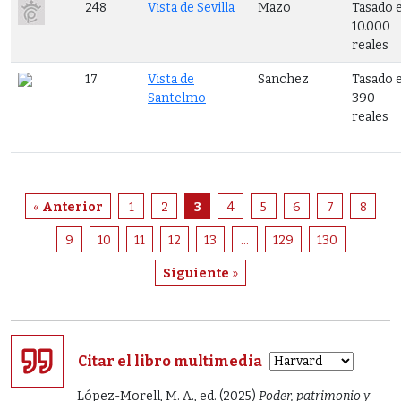
248
Vista de Sevilla
Mazo
Tasado 
10.000
reales
17
Vista de
Sanchez
Tasado 
Santelmo
390
reales
«
Anterior
1
2
3
4
5
6
7
8
9
10
11
12
13
...
129
130
Siguiente
»
Citar el libro multimedia
López-Morell, M. A., ed. (2025)
Poder, patrimonio y