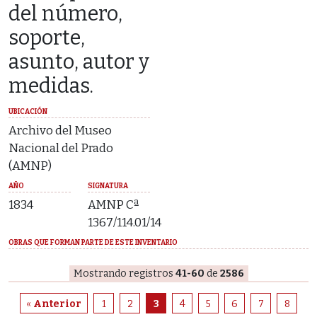
del número,
soporte,
asunto, autor y
medidas.
UBICACIÓN
Archivo del Museo
Nacional del Prado
(AMNP)
AÑO
SIGNATURA
1834
AMNP Cª
1367/114.01/14
OBRAS QUE FORMAN PARTE DE ESTE INVENTARIO
Mostrando registros
41-60
de
2586
«
Anterior
1
2
3
4
5
6
7
8