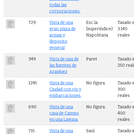
todas las
corporaciones.
729
Vista de una
Esc.la
Tasado 
gran plaza de
(superíndice)
3.140
armas y
Napolitana
reales
deposito
general
349
Vista de una de
Paret
Tasado 
las fuentes de
250 real
Aranjuez
1245
Vista de una
No figura.
Tasado 
Ciudad con rio y
300
embarcaciones.
reales
690
Vista de una
No figura.
Tasado 
casa de Campo
400
en una Laguna.
reales
715
Vista de una
Saní
Tasado 