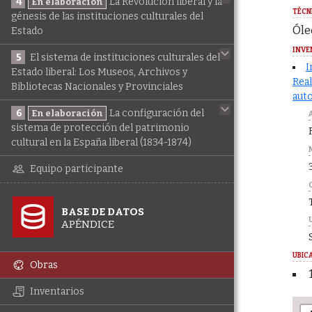
4
La Revolución liberal y la
En elaboración
TÉCN
génesis de las instituciones culturales del
Óle
Estado
INVE
5
El sistema de instituciones culturales del
I
Estado liberal: Los Museos, Archivos y
Real
Bibliotecas Nacionales y Provinciales
auto
6
La configuración del
En elaboración
sistema de protección del patrimonio
cultural en la España liberal (1834-1874)
Equipo participante
BASE DE DATOS
APÉNDICE
UBIC
Obras
Inventarios