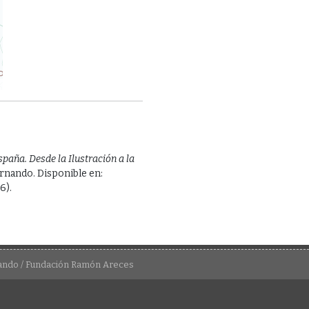
spaña. Desde la Ilustración a la
ernando. Disponible en:
6).
nando / Fundación Ramón Areces