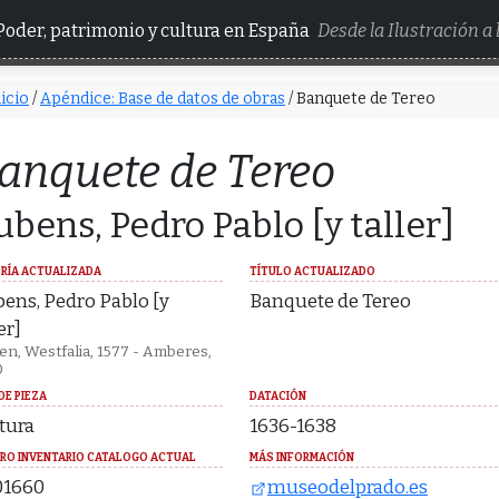
Poder, patrimonio y cultura en España
Desde la Ilustración a
icio
/
Apéndice: Base de datos de obras
/ Banquete de Tereo
anquete de Tereo
ubens, Pedro Pablo [y taller]
RÍA ACTUALIZADA
TÍTULO ACTUALIZADO
ens, Pedro Pablo [y
Banquete de Tereo
er]
en, Westfalia, 1577 - Amberes,
0
DE PIEZA
DATACIÓN
tura
1636-1638
RO INVENTARIO CATALOGO ACTUAL
MÁS INFORMACIÓN
01660
museodelprado.es