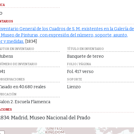
ICA
o
NTARIOS
nventario General de los Cuadros de S. M. existentes en la Galería de
 Museo de Pinturas, con expresión del número, soporte, asunto,
r y medidas.
[1834]
AUTOR EN INVENTARIO
TÍTULO EN INVENTARIO
Rubens
Banquete de tereo
NÚMERO DE INVENTARIO
FOLIO / PÁGINA
341
Fol. 417 verso
OBSERVACIONES
SOPORTE
Tasado en 40.680 reales
Lienzo
UBICACIÓN
Salon 2. Escuela Flamenca
ACIONES
1834: Madrid, Museo Nacional del Prado