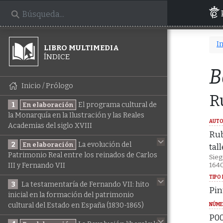
In
LIBRO MULTIMEDIA
ÍNDICE
B
Inicio / Prólogo
R
1
El programa cultural de
En elaboración
la Monarquía en la Ilustración y las Reales
AUTO
Academias del siglo XVIII
Rub
2
La evolución del
En elaboración
tall
Patrimonio Real entre los reinados de Carlos
Sieg
164
III y Fernando VII
TIPO 
3
La testamentaría de Fernando VII: hito
Pin
inicial en la formación del patrimonio
cultural del Estado en España (1830-1865)
NÚME
P0