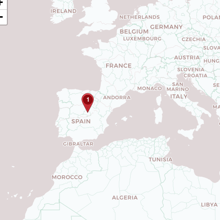
+
−
1