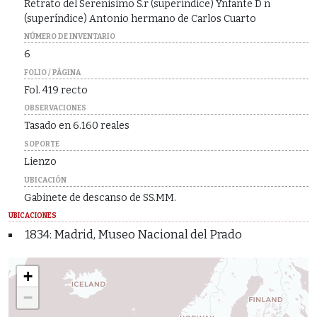
Retrato del Serenisimo S.r (superíndice) Ynfante D n
(superíndice) Antonio hermano de Carlos Cuarto
NÚMERO DE INVENTARIO
6
FOLIO / PÁGINA
Fol. 419 recto
OBSERVACIONES
Tasado en 6.160 reales
SOPORTE
Lienzo
UBICACIÓN
Gabinete de descanso de SS.MM.
UBICACIONES
1834: Madrid, Museo Nacional del Prado
+
−