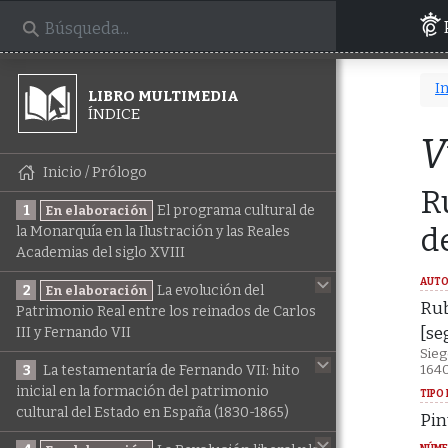
In
LIBRO MULTIMEDIA
ÍNDICE
V
Inicio / Prólogo
R
1
El programa cultural de
En elaboración
d
la Monarquía en la Ilustración y las Reales
Academias del siglo XVIII
AUTO
2
La evolución del
En elaboración
Rub
Patrimonio Real entre los reinados de Carlos
[se
III y Fernando VII
Sieg
164
3
La testamentaría de Fernando VII: hito
inicial en la formación del patrimonio
TIPO 
cultural del Estado en España (1830-1865)
Pin