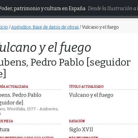
Poder, patrimonio y cultura en España
Desde la Ilustración a
icio
/
Apéndice: Base de datos de obras
/ Vulcano y el fuego
ulcano y el fuego
ubens, Pedro Pablo [seguidor
e]
RÍA ACTUALIZADA
TÍTULO ACTUALIZADO
ens, Pedro Pablo
Vulcano y el fuego
guidor de]
en, Westfalia, 1577 - Amberes,
0
DE PIEZA
DATACIÓN
tura
Siglo XVII