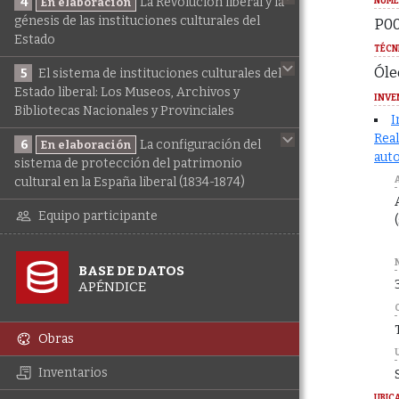
4
La Revolución liberal y la
NÚME
En elaboración
génesis de las instituciones culturales del
P00
Estado
TÉCN
Óle
5
El sistema de instituciones culturales del
Estado liberal: Los Museos, Archivos y
INVE
Bibliotecas Nacionales y Provinciales
I
Real
6
La configuración del
En elaboración
auto
sistema de protección del patrimonio
cultural en la España liberal (1834-1874)
Equipo participante
BASE DE DATOS
APÉNDICE
Obras
Inventarios
UBIC