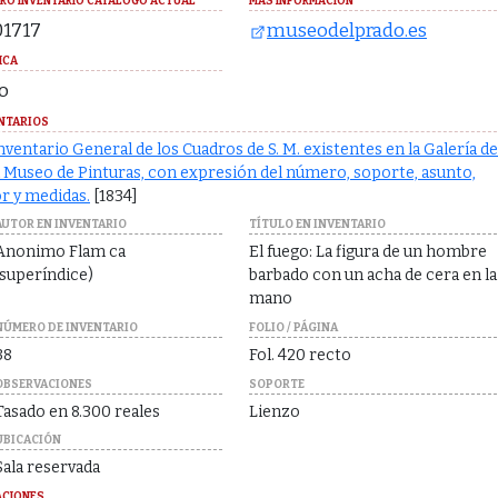
RO INVENTARIO CATALOGO ACTUAL
MÁS INFORMACIÓN
1717
museodelprado.es
ICA
o
NTARIOS
nventario General de los Cuadros de S. M. existentes en la Galería de
 Museo de Pinturas, con expresión del número, soporte, asunto,
r y medidas.
[1834]
AUTOR EN INVENTARIO
TÍTULO EN INVENTARIO
Anonimo Flam ca
El fuego: La figura de un hombre
(superíndice)
barbado con un acha de cera en la
mano
NÚMERO DE INVENTARIO
FOLIO / PÁGINA
38
Fol. 420 recto
OBSERVACIONES
SOPORTE
Tasado en 8.300 reales
Lienzo
UBICACIÓN
Sala reservada
ACIONES