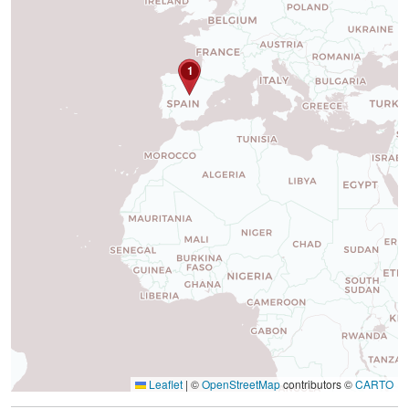
1
Leaflet
|
©
OpenStreetMap
contributors ©
CARTO