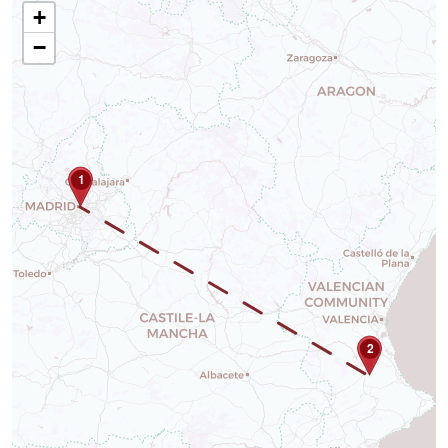
+
−
1
2