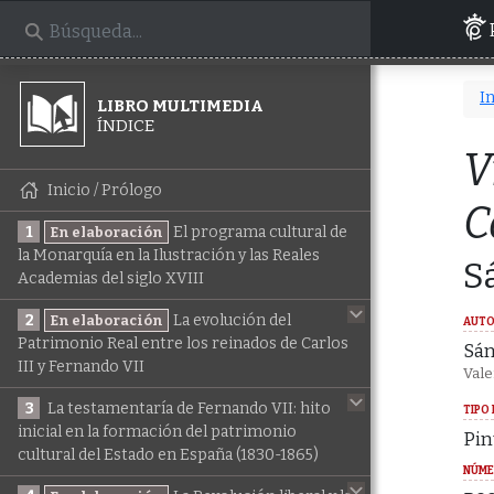
In
LIBRO MULTIMEDIA
ÍNDICE
V
Inicio / Prólogo
C
1
El programa cultural de
En elaboración
la Monarquía en la Ilustración y las Reales
S
Academias del siglo XVIII
2
La evolución del
En elaboración
AUTO
Patrimonio Real entre los reinados de Carlos
Sán
III y Fernando VII
Vale
3
La testamentaría de Fernando VII: hito
TIPO 
inicial en la formación del patrimonio
Pin
cultural del Estado en España (1830-1865)
NÚME