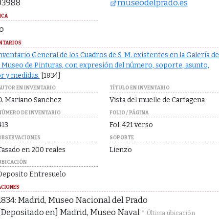
03988
museodelprado.es
ICA
o
NTARIOS
nventario General de los Cuadros de S. M. existentes en la Galería de
 Museo de Pinturas, con expresión del número, soporte, asunto,
r y medidas.
[1834]
AUTOR EN INVENTARIO
TÍTULO EN INVENTARIO
D. Mariano Sanchez
Vista del muelle de Cartagena
NÚMERO DE INVENTARIO
FOLIO / PÁGINA
413
Fol. 421 verso
OBSERVACIONES
SOPORTE
Tasado en 200 reales
Lienzo
UBICACIÓN
Deposito Entresuelo
ACIONES
1834: Madrid, Museo Nacional del Prado
[Depositado en] Madrid, Museo Naval
* Última ubicación