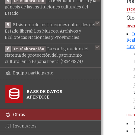
4
La Revolución liberal y la
P0
En elaboración
génesis de las instituciones culturales del
TÉCN
Estado
Óle
5
El sistema de instituciones culturales del
INVE
Estado liberal: Los Museos, Archivos y
I
Bibliotecas Nacionales y Provinciales
Real
auto
6
La configuración del
En elaboración
sistema de protección del patrimonio
cultural en la España liberal (1834-1874)
Equipo participante
BASE DE DATOS
APÉNDICE
Obras
UBIC
Inventarios