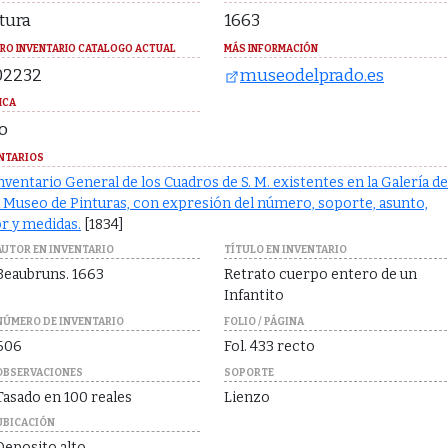
tura
1663
RO INVENTARIO CATALOGO ACTUAL
MÁS INFORMACIÓN
02232
museodelprado.es
ICA
o
NTARIOS
nventario General de los Cuadros de S. M. existentes en la Galería de
 Museo de Pinturas, con expresión del número, soporte, asunto,
r y medidas.
[1834]
AUTOR EN INVENTARIO
TÍTULO EN INVENTARIO
Beaubruns. 1663
Retrato cuerpo entero de un
Infantito
NÚMERO DE INVENTARIO
FOLIO / PÁGINA
606
Fol. 433 recto
OBSERVACIONES
SOPORTE
Tasado en 100 reales
Lienzo
UBICACIÓN
Deposito alto