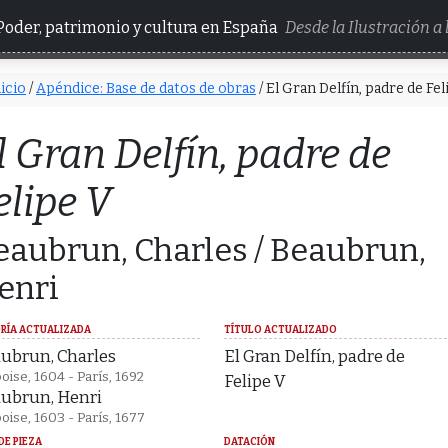
Poder, patrimonio y cultura en España
Desde la Ilustración a
icio
/
Apéndice: Base de datos de obras
/ El Gran Delfín, padre de Fel
l Gran Delfín, padre de
elipe V
eaubrun, Charles / Beaubrun,
enri
RÍA ACTUALIZADA
TÍTULO ACTUALIZADO
ubrun, Charles
El Gran Delfín, padre de
ise, 1604 - París, 1692
Felipe V
ubrun, Henri
ise, 1603 - París, 1677
DE PIEZA
DATACIÓN