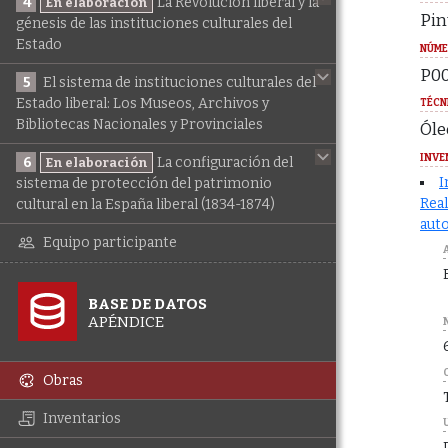
4
La Revolución liberal y la
En elaboración
Pin
génesis de las instituciones culturales del
Estado
NÚME
P0
5
El sistema de instituciones culturales del
Estado liberal: Los Museos, Archivos y
TÉCN
Bibliotecas Nacionales y Provinciales
Óle
INVE
6
La configuración del
En elaboración
I
sistema de protección del patrimonio
Real
cultural en la España liberal (1834-1874)
auto
Equipo participante
BASE DE DATOS
APÉNDICE
Obras
Inventarios