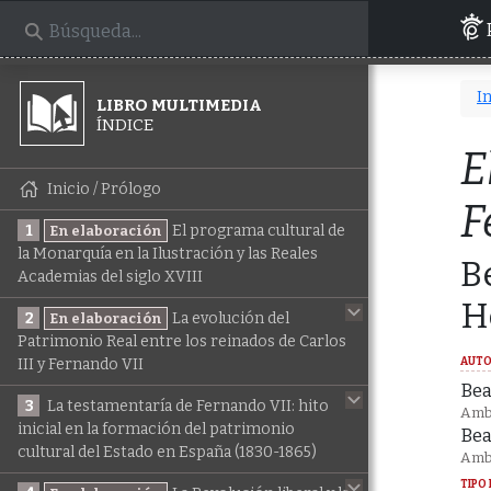
In
LIBRO MULTIMEDIA
ÍNDICE
E
Inicio / Prólogo
F
1
El programa cultural de
En elaboración
la Monarquía en la Ilustración y las Reales
B
Academias del siglo XVIII
H
2
La evolución del
En elaboración
Patrimonio Real entre los reinados de Carlos
III y Fernando VII
AUTO
Bea
3
La testamentaría de Fernando VII: hito
Ambo
inicial en la formación del patrimonio
Bea
cultural del Estado en España (1830-1865)
Ambo
TIPO 