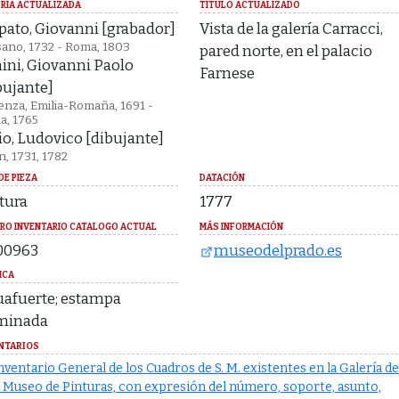
RÍA ACTUALIZADA
TÍTULO ACTUALIZADO
pato, Giovanni [grabador]
Vista de la galería Carracci,
ano, 1732 - Roma, 1803
pared norte, en el palacio
ini, Giovanni Paolo
Farnese
bujante]
enza, Emilia-Romaña, 1691 -
a, 1765
io, Ludovico [dibujante]
n, 1731, 1782
DE PIEZA
DATACIÓN
tura
1777
RO INVENTARIO CATALOGO ACTUAL
MÁS INFORMACIÓN
00963
museodelprado.es
ICA
afuerte; estampa
minada
NTARIOS
nventario General de los Cuadros de S. M. existentes en la Galería de
 Museo de Pinturas, con expresión del número, soporte, asunto,