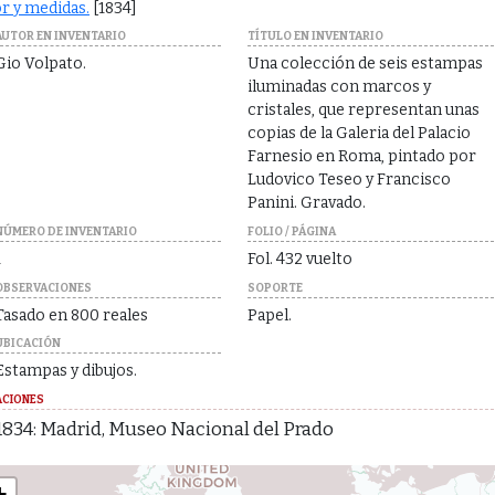
r y medidas.
[1834]
AUTOR EN INVENTARIO
TÍTULO EN INVENTARIO
Gio Volpato.
Una colección de seis estampas
iluminadas con marcos y
cristales, que representan unas
copias de la Galeria del Palacio
Farnesio en Roma, pintado por
Ludovico Teseo y Francisco
Panini. Gravado.
NÚMERO DE INVENTARIO
FOLIO / PÁGINA
1
Fol. 432 vuelto
OBSERVACIONES
SOPORTE
Tasado en 800 reales
Papel.
UBICACIÓN
Estampas y dibujos.
ACIONES
1834: Madrid, Museo Nacional del Prado
+