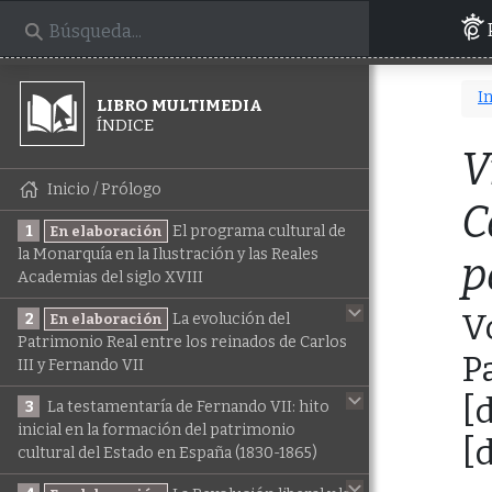
In
LIBRO MULTIMEDIA
ÍNDICE
V
Inicio / Prólogo
C
1
El programa cultural de
En elaboración
la Monarquía en la Ilustración y las Reales
p
Academias del siglo XVIII
V
2
La evolución del
En elaboración
Patrimonio Real entre los reinados de Carlos
P
III y Fernando VII
[
3
La testamentaría de Fernando VII: hito
inicial en la formación del patrimonio
[
cultural del Estado en España (1830-1865)