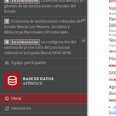
4
La Revolución liberal y la
En elaboración
AUTO
génesis de las instituciones culturales del
Vol
Estado
Bass
Pan
5
El sistema de instituciones culturales del
[di
Estado liberal: Los Museos, Archivos y
Piac
Bibliotecas Nacionales y Provinciales
Rom
Tes
6
La configuración del
En elaboración
Turí
sistema de protección del patrimonio
TIPO 
cultural en la España liberal (1834-1874)
Pin
Equipo participante
NÚME
G0
BASE DE DATOS
TÉCN
APÉNDICE
Agu
ilu
Obras
INVE
I
Inventarios
Real