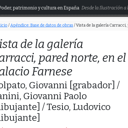
Poder, patrimonio y cultura en España
Desde la Ilustración a
icio
/
Apéndice: Base de datos de obras
/ Vista de la galería Carracci
ista de la galería
arracci, pared norte, en el
alacio Farnese
olpato, Giovanni [grabador] /
anini, Giovanni Paolo
dibujante] / Tesio, Ludovico
dibujante]