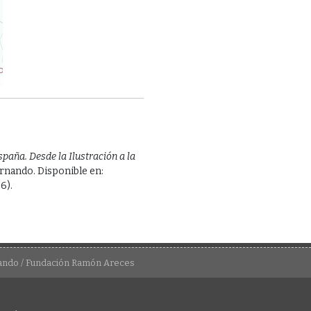
spaña. Desde la Ilustración a la
ernando. Disponible en:
6).
nando / Fundación Ramón Areces