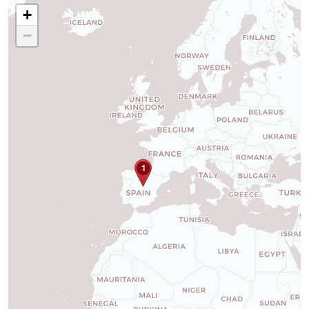
+
−
1