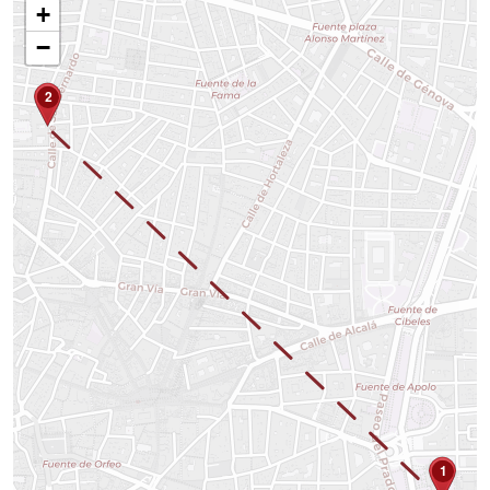
+
−
2
1