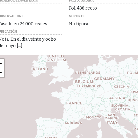
NÚMERO DE INVENTARIO
FOLIO / PÁGINA
----------
Fol. 438 recto
OBSERVACIONES
SOPORTE
Tasado en 24.000 reales
No figura.
UBICACIÓN
Nota. En el día veinte y ocho
de mayo […]
+
−