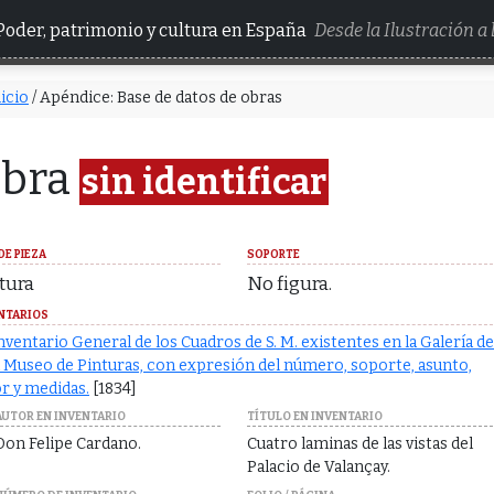
Poder, patrimonio y cultura en España
Desde la Ilustración a
icio
/ Apéndice: Base de datos de obras
bra
sin identificar
DE PIEZA
SOPORTE
tura
No figura.
NTARIOS
nventario General de los Cuadros de S. M. existentes en la Galería de
 Museo de Pinturas, con expresión del número, soporte, asunto,
r y medidas.
[1834]
AUTOR EN INVENTARIO
TÍTULO EN INVENTARIO
Don Felipe Cardano.
Cuatro laminas de las vistas del
Palacio de Valançay.