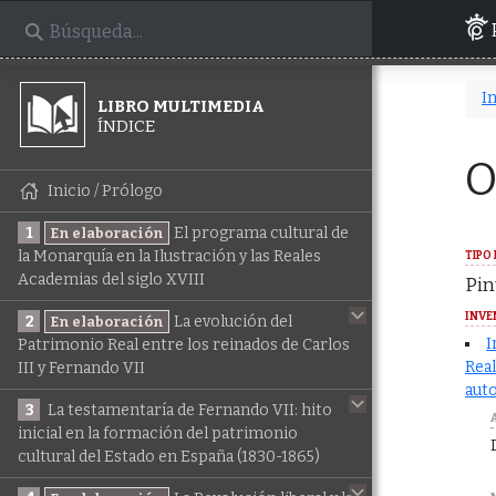
In
LIBRO MULTIMEDIA
ÍNDICE
O
Inicio / Prólogo
1
El programa cultural de
En elaboración
la Monarquía en la Ilustración y las Reales
TIPO 
Academias del siglo XVIII
Pin
INVE
2
La evolución del
En elaboración
I
Patrimonio Real entre los reinados de Carlos
Real
III y Fernando VII
auto
3
La testamentaría de Fernando VII: hito
inicial en la formación del patrimonio
cultural del Estado en España (1830-1865)