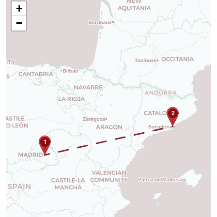
+
−
2
1